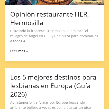
Opinión restaurante HER,
Hermosilla
Cruzando la frontera: Turismo en Salamanca, el
milagro de Ángel en HER y una pizza para dominarlos
a todos A
Leer más »
Los 5 mejores destinos para
Los
5
lesbianas en Europa (Guía
mejores
destinos
2026)
para
lesbianas
Admitámoslo, tía. Viajar por Europa buscando
en
ambiente bollero a veces es como buscar un piso