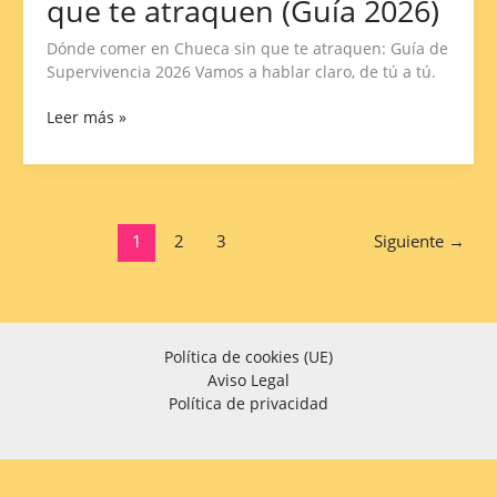
que te atraquen (Guía 2026)
en
Chueca
Dónde comer en Chueca sin que te atraquen: Guía de
sin
Supervivencia 2026 Vamos a hablar claro, de tú a tú.
que
te
Leer más »
atraquen
(Guía
2026)
1
2
3
Siguiente
→
Política de cookies (UE)
Aviso Legal
Política de privacidad