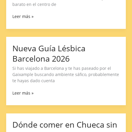
Europa
barato en el centro de
(Guía
2026)
Leer más »
Nueva Guía Lésbica
Nueva
Guía
Barcelona 2026
Lésbica
Barcelona
Si has viajado a Barcelona y te has paseado por el
2026
Gaixample buscando ambiente sáfico, probablemente
te hayas dado cuenta
Leer más »
Dónde comer en Chueca sin
Dónde
comer