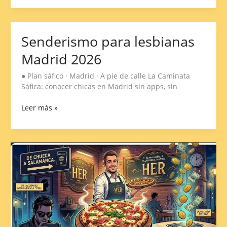
Senderismo para lesbianas
Senderismo
para
Madrid 2026
lesbianas
Madrid
● Plan sáfico · Madrid · A pie de calle La Caminata
2026
Sáfica: conocer chicas en Madrid sin apps, sin
Leer más »
Opinión
restaurante
HER,
Hermosilla