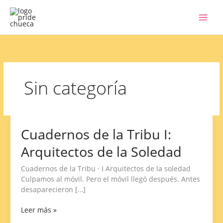
Ir
al
contenido
Sin categoría
Cuadernos de la Tribu I:
Cuadernos
de
Arquitectos de la Soledad
la
Tribu
Cuadernos de la Tribu · I Arquitectos de la soledad
I:
Culpamos al móvil. Pero el móvil llegó después. Antes
Arquitectos
desaparecieron […]
de
la
Leer más »
Soledad