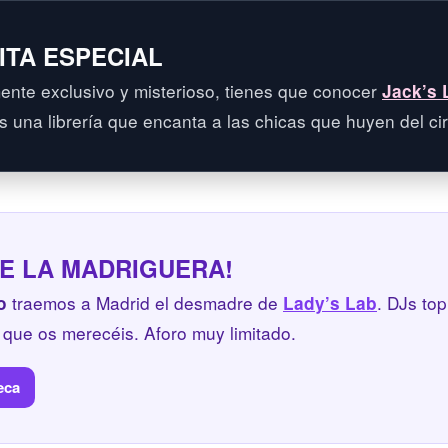
: CITA ESPECIAL
ente exclusivo y misterioso, tienes que conocer
Jack’s 
s una librería que encanta a las chicas que huyen del cir
DE LA MADRIGUERA!
traemos a Madrid el desmadre de
. DJs top
o
Lady’s Lab
a que os merecéis. Aforo muy limitado.
eca