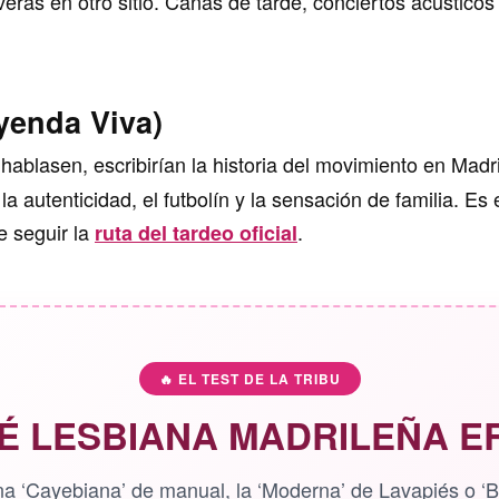
erás en otro sitio. Cañas de tarde, conciertos acústicos
yenda Viva)
hablasen, escribirían la historia del movimiento en Madr
a autenticidad, el futbolín y la sensación de familia. Es 
e seguir la
.
ruta del tardeo oficial
🔥 EL TEST DE LA TRIBU
É LESBIANA MADRILEÑA E
a ‘Cayebiana’ de manual, la ‘Moderna’ de Lavapiés o ‘B