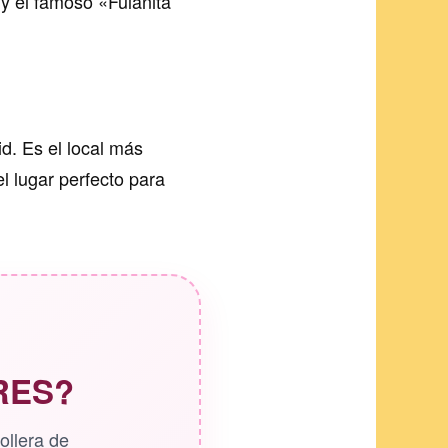
 y el famoso «Fulanita
id. Es el local más
el lugar perfecto para
RES?
ollera de