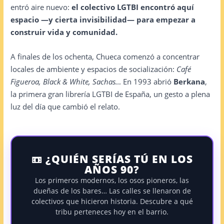
entró aire nuevo:
el colectivo LGTBI encontró aquí
espacio —y cierta invisibilidad— para empezar a
construir vida y comunidad.
A finales de los ochenta, Chueca comenzó a concentrar
locales de ambiente y espacios de socialización:
Café
Figueroa, Black & White, Sachas…
En 1993 abrió
Berkana
,
la primera gran librería LGTBI de España, un gesto a plena
luz del día que cambió el relato.
📼 ¿QUIÉN SERÍAS TÚ EN LOS
AÑOS 90?
Los primeros modernos, los osos pioneros, las
dueñas de los bares… Las calles se llenaron de
colectivos que hicieron historia. Descubre a qué
tribu perteneces hoy en el barrio.