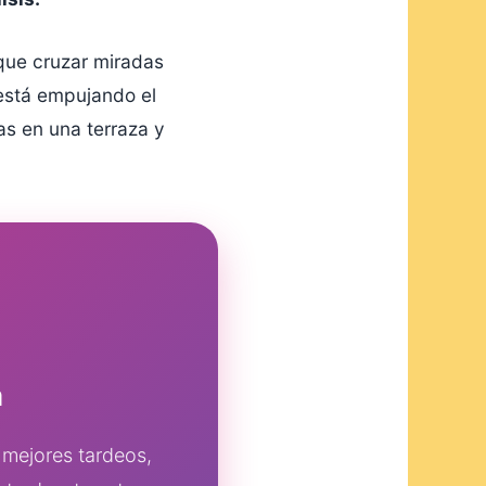
 que cruzar miradas
 está empujando el
as en una terraza y
a
s mejores tardeos,