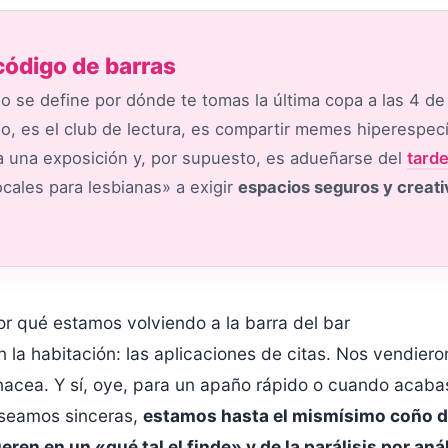
 código de barras
 no se define por dónde te tomas la última copa a las 4 d
, es el club de lectura, es compartir memes hiperespecí
r a una exposición y, por supuesto, es adueñarse del
tard
cales para lesbianas» a exigir
espacios seguros y creati
Por qué estamos volviendo a la barra del bar
 la habitación: las aplicaciones de citas. Nos vendiero
panacea. Y sí, oye, para un apaño rápido o cuando acabas
 seamos sinceras,
estamos hasta el mismísimo coño 
n en un «qué tal el finde» y de la parálisis por anál