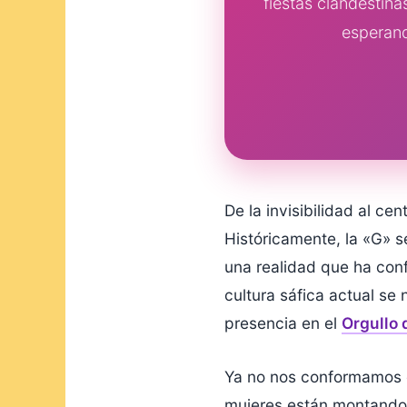
fiestas clandestina
esperand
De la invisibilidad al ce
Históricamente, la «G» s
una realidad que ha con
cultura sáfica actual s
presencia en el
Orgullo 
Ya no nos conformamos co
mujeres están montando u