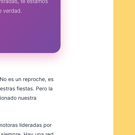
entradas, te estamos
e verdad.
 No es un reproche, es
tras fiestas. Pero la
cionado nuestra
motoras lideradas por
e siempre. Hay una red