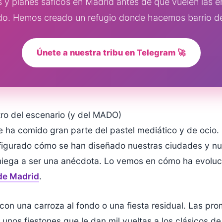
s y planes sáficos en Madrid antes de que vuelen las 
o. Hemos creado un refugio donde hacemos barrio d
Únete a nuestra tribu en Telegram 🚀
ntro del escenario (y del MADO)
e ha comido gran parte del pastel mediático y de ocio.
figurado cómo se han diseñado nuestras ciudades y nues
e niega a ser una anécdota. Lo vemos en cómo ha evolu
de Madrid
.
n una carroza al fondo o una fiesta residual. Las pro
nos fiestones que le dan mil vueltas a los clásicos d