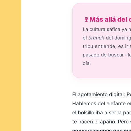
🍷
Más allá del
La cultura sáfica ya
el
brunch
del domingo
tribu entiende, es i
pasado de buscar «lo
día.
El agotamiento digital: 
Hablemos del elefante en
el bolsillo iba a ser la 
te hacen el apaño. Pero
conversaciones que muere