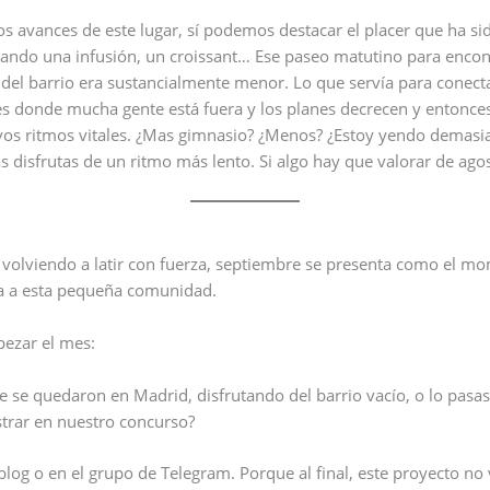
avances de este lugar, sí podemos destacar el placer que ha sid
omando una infusión, un croissant… Ese paseo matutino para enc
d del barrio era sustancialmente menor. Lo que servía para conec
es donde mucha gente está fuera y los planes decrecen y entonce
uevos ritmos vitales. ¿Mas gimnasio? ¿Menos? ¿Estoy yendo demas
disfrutas de un ritmo más lento. Si algo hay que valorar de ago
io volviendo a latir con fuerza, septiembre se presenta como el m
ma a esta pequeña comunidad.
pezar el mes:
e se quedaron en Madrid, disfrutando del barrio vacío, o lo pasas
trar en nuestro concurso?
blog o en el grupo de Telegram. Porque al final, este proyecto no 