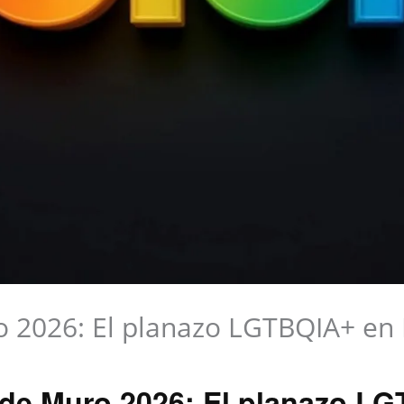
o 2026: El planazo LGTBQIA+ en
a de Muro 2026: El planazo L