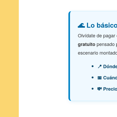
🌊 Lo básic
Olvídate de pagar 
pensado pa
gratuito
escenario montado 
📍 Dónde
📅 Cuán
💸 Precio