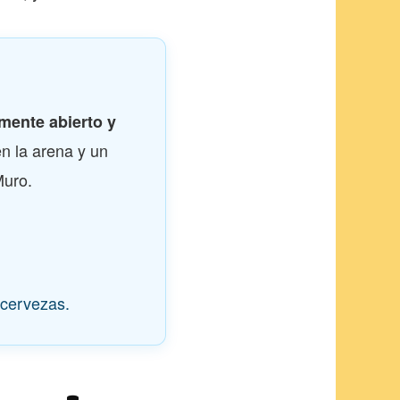
mente abierto y
en la arena y un
Muro.
.
s cervezas.