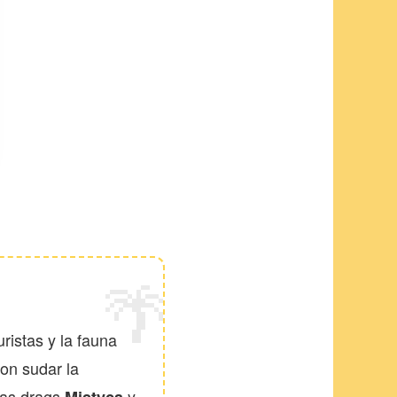
🌴
uristas y la fauna
ron sudar la
 las drags
y