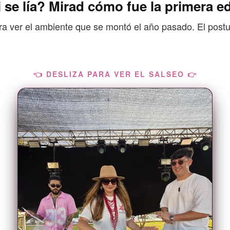
 se lía? Mirad cómo fue la primera ed
ara ver el ambiente que se montó el año pasado. El postu
👈 DESLIZA PARA VER EL SALSEO 👉
¿Se acabó el salseo?
¿Quieres organizarte e ir con más gente a la
fiesta? Únete a la tribu, y organizamos el viaje
para crear un grupito majo antes de ir.
ENTRAR AL CLUB 👩‍❤️‍👩​