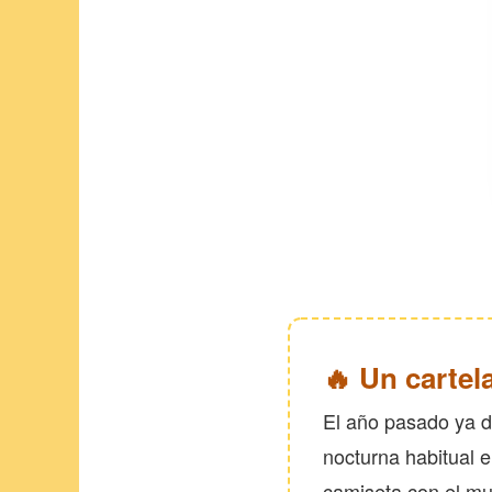
🔥 Un cartel
El año pasado ya dej
nocturna habitual e
camiseta con el m