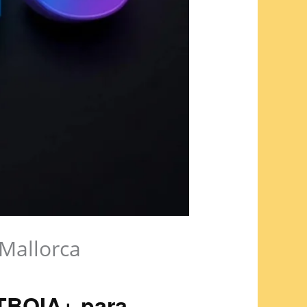
 Mallorca
GTBQIA+ para