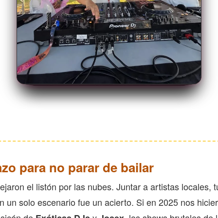
VENGA, DÉJAME COTILLEAR LAS
FOTOS OTRA VEZ
azo para no parar de bailar
aron el listón por las nubes. Juntar a artistas locales, t
n un solo escenario fue un acierto. Si en 2025 nos hicie
usicón de
y
, los shows brutales de