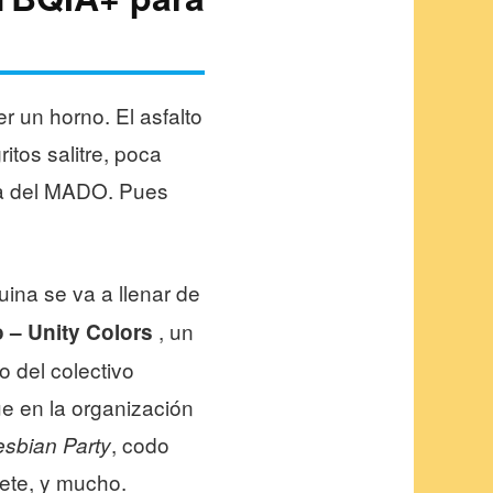
r un horno. El asfalto
itos salitre, poca
ura del MADO. Pues
uina se va a llenar de
, un
o – Unity Colors
lo del colectivo
e en la organización
, codo
esbian Party
ete, y mucho.