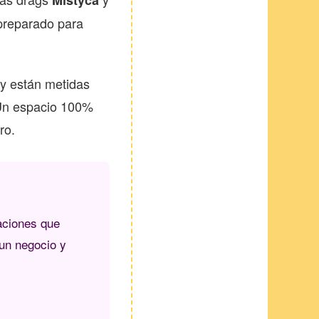
Mistyca
 preparado para
 y están metidas
. Un espacio 100%
ro.
aciones que
 un negocio y