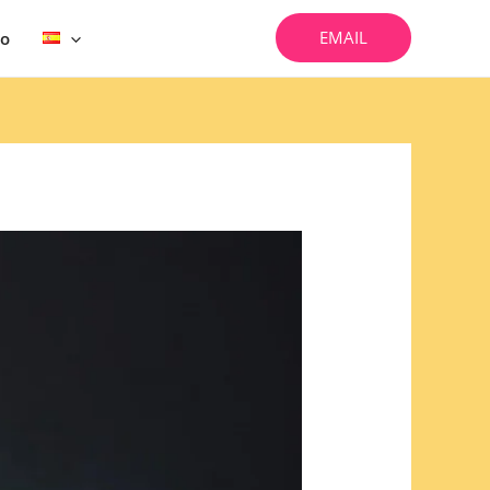
EMAIL
vo