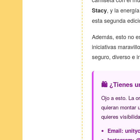
, y la energí
Stacy
esta segunda edici
Además, esto no es
iniciativas maravil
seguro, diverso e i
🛍️ ¿Tienes 
Ojo a esto. La 
quieran montar u
quieres visibilid
Email: unity