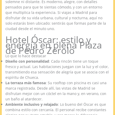
solemne ni distante. Es moderno, alegre, con detalles
pensados para que te sientas cómodo, y con un entorno
que multiplica la experiencia. Si viajas a Madrid para
disfrutar de su vida urbana, cultural y nocturna, aquí no
solo estarás bien ubicado: sentirás que formas parte de la
ciudad desde el minuto uno.
Hotel Óscar: estilo y
energía en plena Plaza
de Pedro Zerolo
Lo que lo hace destacar
Diseño con personalidad
: Cada rincón tiene un toque
fresco y actual. Las habitaciones juegan con la luz y el color,
transmitiendo esa sensación de alegría que se asocia con el
espíritu de Chueca.
La terraza más famosa
: Su rooftop con piscina es casi una
marca registrada. Desde allí, las vistas de Madrid se
disfrutan mejor con un cóctel en la mano y, en verano, con
un baño al atardecer.
Ambiente inclusivo y relajado
: Lo bueno del Óscar es que
combina estilo con cercanía. El personal recibe constantes