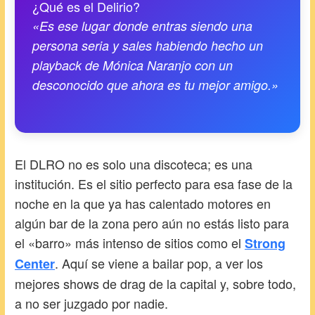
¿Qué es el Delirio?
«Es ese lugar donde entras siendo una
persona seria y sales habiendo hecho un
playback de Mónica Naranjo con un
desconocido que ahora es tu mejor amigo.»
El DLRO no es solo una discoteca; es una
institución. Es el sitio perfecto para esa fase de la
noche en la que ya has calentado motores en
algún bar de la zona pero aún no estás listo para
el «barro» más intenso de sitios como el
Strong
. Aquí se viene a bailar pop, a ver los
Center
mejores shows de drag de la capital y, sobre todo,
a no ser juzgado por nadie.