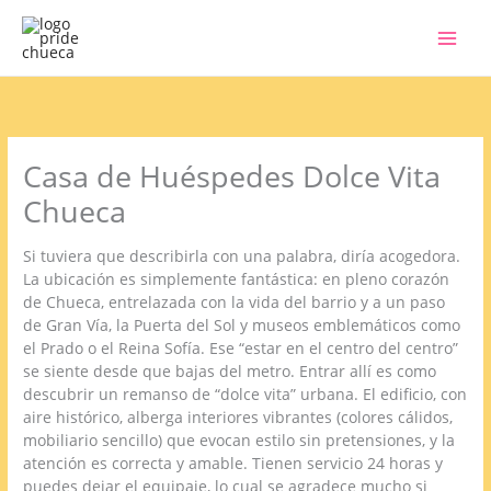
Ir
al
contenido
Casa de Huéspedes Dolce Vita
Chueca
Si tuviera que describirla con una palabra, diría acogedora.
La ubicación es simplemente fantástica: en pleno corazón
de Chueca, entrelazada con la vida del barrio y a un paso
de Gran Vía, la Puerta del Sol y museos emblemáticos como
el Prado o el Reina Sofía. Ese “estar en el centro del centro”
se siente desde que bajas del metro. Entrar allí es como
descubrir un remanso de “dolce vita” urbana. El edificio, con
aire histórico, alberga interiores vibrantes (colores cálidos,
mobiliario sencillo) que evocan estilo sin pretensiones, y la
atención es correcta y amable. Tienen servicio 24 horas y
puedes dejar el equipaje, lo cual se agradece mucho si