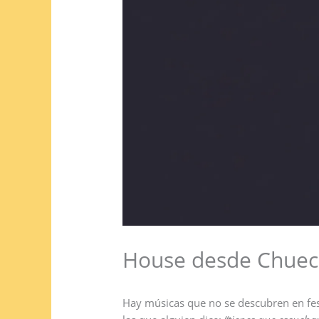
House desde Chueca
Hay músicas que no se descubren en fest