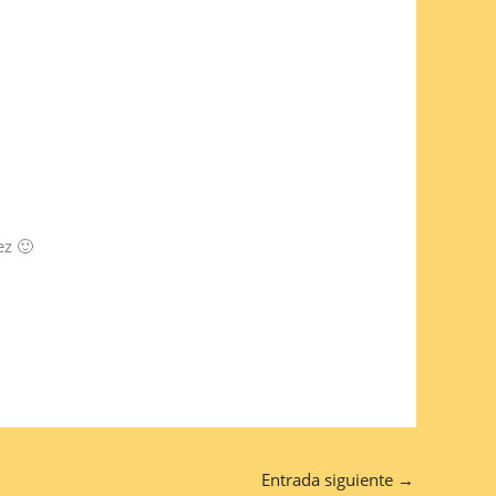
ez 🙂
Entrada siguiente
→