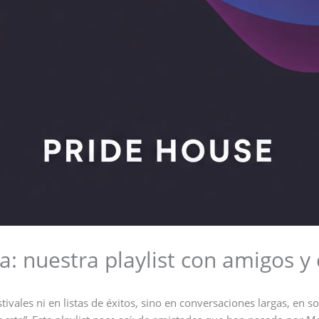
: nuestra playlist con amigos y
ivales ni en listas de éxitos, sino en conversaciones largas, en