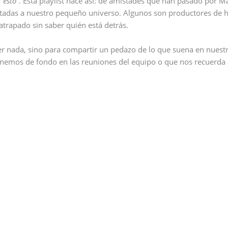
 esto”
. Esta playlist nace así: de amistades que han pasado por M
ctadas a nuestro pequeño universo. Algunos son productores de 
trapado sin saber quién está detrás.
r nada, sino para compartir un pedazo de lo que suena en nuestr
emos de fondo en las reuniones del equipo o que nos recuerda