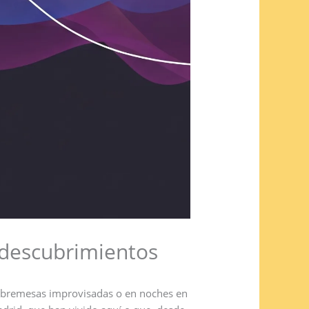
 descubrimientos
 sobremesas improvisadas o en noches en