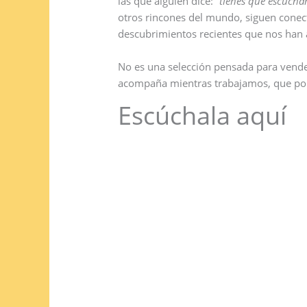
las que alguien dice:
“tienes que escuchar
otros rincones del mundo, siguen cone
descubrimientos recientes que nos han a
No es una selección pensada para vende
acompaña mientras trabajamos, que pon
Escúchala aquí