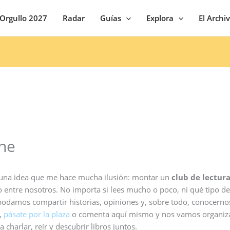
Orgullo 2027
Radar
Guías
Explora
El Archi
ine
una idea que me hace mucha ilusión: montar un
club de lectura
lo entre nosotros. No importa si lees mucho o poco, ni qué tipo de
podamos compartir historias, opiniones y, sobre todo, conocer
e,
pásate por la plaza
o comenta aquí mismo y nos vamos organiza
 charlar, reír y descubrir libros juntos.